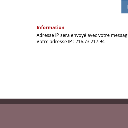
Information
Adresse IP sera envoyé avec votre messag
Votre adresse IP : 216.73.217.94
AU DOMAINE D’OSAKI
 les images sont la propriété exclusive de ce site - Reproduc