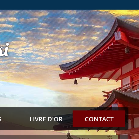
i
S
LIVRE D'OR
CONTACT