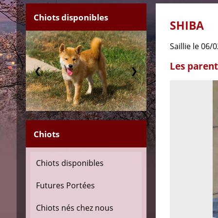
Chiots disponibles
SHIBA
saillie le 06
Les parent
❮
❯
Chiots
Chiots disponibles
Futures Portées
Chiots nés chez nous