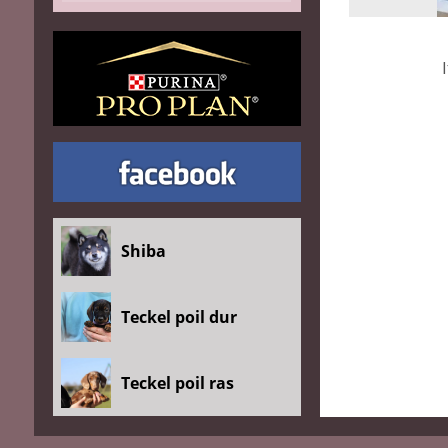
Shiba
Teckel poil dur
Teckel poil ras