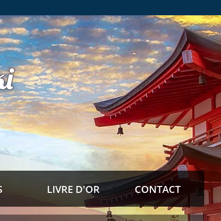
i
S
LIVRE D'OR
CONTACT